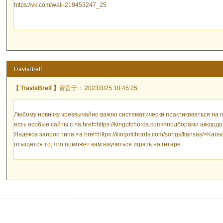
https://vk.com/wall-219453247_25
TravisBrelf
【 TravisBrelf 】
留言于： 2023/3/25 10:45:25
Любому новичку чрезвычайно важно систематически практиковаться на г
есть особые сайты с <a href=https://kingofchords.com/>подборами аккордо
Яндекса запрос типа <a href=https://kingofchords.com/songs/kansas/>Ka
отыщется то, что поможет вам научиться играть на гитаре.