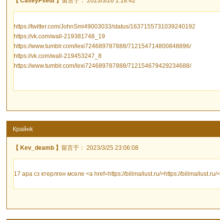
【 CaseyPseut 】
留言于： 2023/3/26 1:18:42
https://twitter.com/JohnSmi49003033/status/1637155731039240192
https://vk.com/wall-219381748_19
https://www.tumblr.com/lexi724689787888/712154714800848896/
https://vk.com/wall-219453247_8
https://www.tumblr.com/lexi724689787888/712154679429234688/
Крайнk
【 Kev_deamb 】
留言于： 2023/3/25 23:06:08
17 ара сз ктерлген мселе <a href=https://bilimallust.ru/>https://bilimallust.ru/