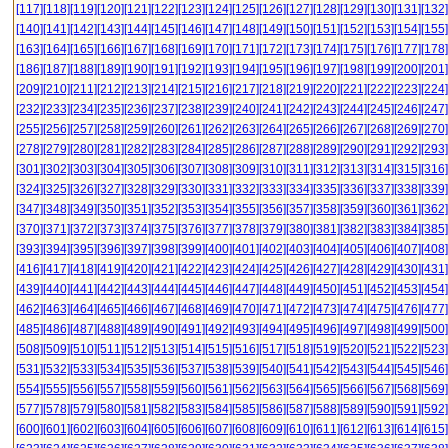
[117]
[118]
[119]
[120]
[121]
[122]
[123]
[124]
[125]
[126]
[127]
[128]
[129]
[130]
[131]
[132]
[140]
[141]
[142]
[143]
[144]
[145]
[146]
[147]
[148]
[149]
[150]
[151]
[152]
[153]
[154]
[155]
[163]
[164]
[165]
[166]
[167]
[168]
[169]
[170]
[171]
[172]
[173]
[174]
[175]
[176]
[177]
[178]
[186]
[187]
[188]
[189]
[190]
[191]
[192]
[193]
[194]
[195]
[196]
[197]
[198]
[199]
[200]
[201]
[209]
[210]
[211]
[212]
[213]
[214]
[215]
[216]
[217]
[218]
[219]
[220]
[221]
[222]
[223]
[224]
[232]
[233]
[234]
[235]
[236]
[237]
[238]
[239]
[240]
[241]
[242]
[243]
[244]
[245]
[246]
[247]
[255]
[256]
[257]
[258]
[259]
[260]
[261]
[262]
[263]
[264]
[265]
[266]
[267]
[268]
[269]
[270]
[278]
[279]
[280]
[281]
[282]
[283]
[284]
[285]
[286]
[287]
[288]
[289]
[290]
[291]
[292]
[293]
[301]
[302]
[303]
[304]
[305]
[306]
[307]
[308]
[309]
[310]
[311]
[312]
[313]
[314]
[315]
[316]
[324]
[325]
[326]
[327]
[328]
[329]
[330]
[331]
[332]
[333]
[334]
[335]
[336]
[337]
[338]
[339]
[347]
[348]
[349]
[350]
[351]
[352]
[353]
[354]
[355]
[356]
[357]
[358]
[359]
[360]
[361]
[362]
[370]
[371]
[372]
[373]
[374]
[375]
[376]
[377]
[378]
[379]
[380]
[381]
[382]
[383]
[384]
[385]
[393]
[394]
[395]
[396]
[397]
[398]
[399]
[400]
[401]
[402]
[403]
[404]
[405]
[406]
[407]
[408]
[416]
[417]
[418]
[419]
[420]
[421]
[422]
[423]
[424]
[425]
[426]
[427]
[428]
[429]
[430]
[431]
[439]
[440]
[441]
[442]
[443]
[444]
[445]
[446]
[447]
[448]
[449]
[450]
[451]
[452]
[453]
[454]
[462]
[463]
[464]
[465]
[466]
[467]
[468]
[469]
[470]
[471]
[472]
[473]
[474]
[475]
[476]
[477]
[485]
[486]
[487]
[488]
[489]
[490]
[491]
[492]
[493]
[494]
[495]
[496]
[497]
[498]
[499]
[500]
[508]
[509]
[510]
[511]
[512]
[513]
[514]
[515]
[516]
[517]
[518]
[519]
[520]
[521]
[522]
[523]
[531]
[532]
[533]
[534]
[535]
[536]
[537]
[538]
[539]
[540]
[541]
[542]
[543]
[544]
[545]
[546]
[554]
[555]
[556]
[557]
[558]
[559]
[560]
[561]
[562]
[563]
[564]
[565]
[566]
[567]
[568]
[569]
[577]
[578]
[579]
[580]
[581]
[582]
[583]
[584]
[585]
[586]
[587]
[588]
[589]
[590]
[591]
[592]
[600]
[601]
[602]
[603]
[604]
[605]
[606]
[607]
[608]
[609]
[610]
[611]
[612]
[613]
[614]
[615]