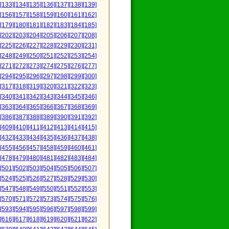
[133]
[134]
[135]
[136]
[137]
[138]
[139]
[156]
[157]
[158]
[159]
[160]
[161]
[162]
[179]
[180]
[181]
[182]
[183]
[184]
[185]
[202]
[203]
[204]
[205]
[206]
[207]
[208]
[225]
[226]
[227]
[228]
[229]
[230]
[231]
[248]
[249]
[250]
[251]
[252]
[253]
[254]
[271]
[272]
[273]
[274]
[275]
[276]
[277]
[294]
[295]
[296]
[297]
[298]
[299]
[300]
[317]
[318]
[319]
[320]
[321]
[322]
[323]
[340]
[341]
[342]
[343]
[344]
[345]
[346]
[363]
[364]
[365]
[366]
[367]
[368]
[369]
[386]
[387]
[388]
[389]
[390]
[391]
[392]
[409]
[410]
[411]
[412]
[413]
[414]
[415]
[432]
[433]
[434]
[435]
[436]
[437]
[438]
[455]
[456]
[457]
[458]
[459]
[460]
[461]
[478]
[479]
[480]
[481]
[482]
[483]
[484]
[501]
[502]
[503]
[504]
[505]
[506]
[507]
[524]
[525]
[526]
[527]
[528]
[529]
[530]
[547]
[548]
[549]
[550]
[551]
[552]
[553]
[570]
[571]
[572]
[573]
[574]
[575]
[576]
[593]
[594]
[595]
[596]
[597]
[598]
[599]
[616]
[617]
[618]
[619]
[620]
[621]
[622]