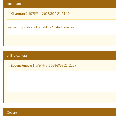
Предлагаю
【 KiraAgort 】
留言于： 2023/3/25 21:54:10
<a href=https://fxstock.su/>https://fxstock.su/</a>
online camera
【 EugeneAngew 】
留言于： 2023/3/25 21:11:57
Сервис