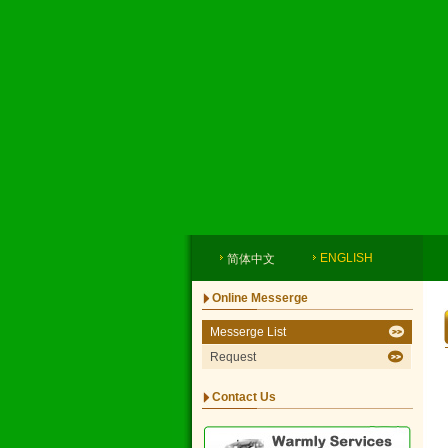
ENGLISH
简体中文
Online Messerge
Messerge List
Request
Contact Us