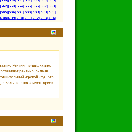
[639]
[640]
[641]
[642]
[643]
[644]
[645]
[662]
[663]
[664]
[665]
[666]
[667]
[668]
[685]
[686]
[687]
[688]
[689]
[690]
[691]
[708]
[709]
[710]
[711]
[712]
[713]
[714]
йн казино Рейтинг лучших казино
 составляют рейтинги онлайн
сомнительный игровой клуб: это
ющее большинство комментариев