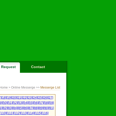
Request
Contact
Home
> Online Messerge >>
Messerge List
]
[18]
[19]
[20]
[21]
[22]
[23]
[24]
[25]
[26]
[27]
9]
[50]
[51]
[52]
[53]
[54]
[55]
[56]
[57]
[58]
[59]
1]
[82]
[83]
[84]
[85]
[86]
[87]
[88]
[89]
[90]
[91]
[110]
[111]
[112]
[113]
[114]
[115]
[116]