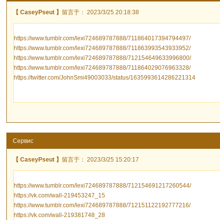
【 CaseyPseut 】
留言于： 2023/3/25 20:18:38
https://www.tumblr.com/lexi724689787888/711864017394794497/
https://www.tumblr.com/lexi724689787888/711863993543933952/
https://www.tumblr.com/lexi724689787888/712154649633996800/
https://www.tumblr.com/lexi724689787888/711864029076963328/
https://twitter.com/JohnSmi49003033/status/1635993614286221314
Сервис
【 CaseyPseut 】
留言于： 2023/3/25 15:20:17
https://www.tumblr.com/lexi724689787888/712154691217260544/
https://vk.com/wall-219453247_15
https://www.tumblr.com/lexi724689787888/712151122192777216/
https://vk.com/wall-219381748_28