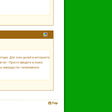
итаре. Для этих целей в интернете
в</a>. Просто введите в поиск
nsas аккорды</a> непременно