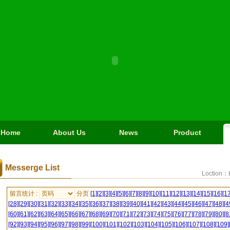
Home
About Us
News
Product
Messerge List
Loction：
留言统计 :
分页
[1]
[2]
[3]
[4]
[5]
[6]
[7]
[8]
[9]
[10]
[11]
[12]
[13]
[14]
[15]
[16]
[17
[28]
[29]
[30]
[31]
[32]
[33]
[34]
[35]
[36]
[37]
[38]
[39]
[40]
[41]
[42]
[43]
[44]
[45]
[46]
[47]
[48]
[4
[60]
[61]
[62]
[63]
[64]
[65]
[66]
[67]
[68]
[69]
[70]
[71]
[72]
[73]
[74]
[75]
[76]
[77]
[78]
[79]
[80]
[8
[92]
[93]
[94]
[95]
[96]
[97]
[98]
[99]
[100]
[101]
[102]
[103]
[104]
[105]
[106]
[107]
[108]
[109]