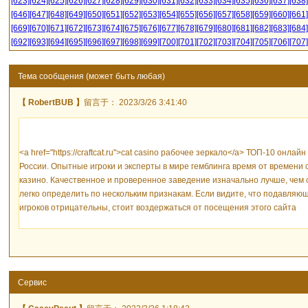
[623]
[624]
[625]
[626]
[627]
[628]
[629]
[630]
[631]
[632]
[633]
[634]
[635]
[636]
[637]
[638]
[646]
[647]
[648]
[649]
[650]
[651]
[652]
[653]
[654]
[655]
[656]
[657]
[658]
[659]
[660]
[661]
[669]
[670]
[671]
[672]
[673]
[674]
[675]
[676]
[677]
[678]
[679]
[680]
[681]
[682]
[683]
[684]
[692]
[693]
[694]
[695]
[696]
[697]
[698]
[699]
[700]
[701]
[702]
[703]
[704]
[705]
[706]
[707]
Тема сообщения (может быть любая)
【 RobertBUB 】
留言于： 2023/3/26 3:41:40
<a href="https://craftcat.ru">cat casino рабочее зеркало</a> ТОП-10 онла
России. Опытные игроки и эксперты в мире гемблинга время от времени
казино. Качественное и проверенное заведение изначально лучше, чем 
легко определить по нескольким признакам. Если видите, что подавля
игроков отрицательны, стоит воздержаться от посещения этого сайта
Сервис