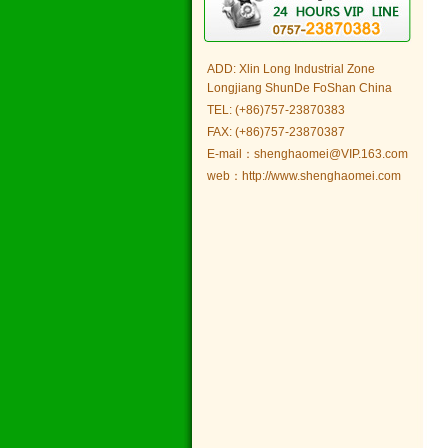
ADD: Xlin Long Industrial Zone
Longjiang ShunDe FoShan China
TEL: (+86)757-23870383
FAX: (+86)757-23870387
E-mail：shenghaomei@VIP.163.com
web：http://www.shenghaomei.com